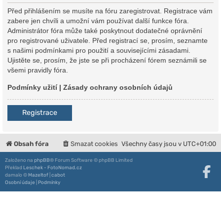
Před přihlášením se musíte na fóru zaregistrovat. Registrace vám
zabere jen chvíli a umožní vám používat další funkce fóra.
Administrátor fóra může také poskytnout dodatečné oprávnění
pro registrované uživatele. Před registrací se, prosím, seznamte
s našimi podmínkami pro použití a souvisejícími zásadami.
Ujistěte se, prosím, že jste se při procházení fórem seznámili se
všemi pravidly fóra.
Podmínky užití
|
Zásady ochrany osobních údajů
Registrace
Obsah fóra
Smazat cookies
Všechny časy jsou v
UTC+01:00
Založeno na
phpBB
® Forum Software © phpBB Limited
Překlad
Leschek - FotoNomad.cz
damaïo ©
Mazeltof
|
cabot
Osobní údaje
|
Podmínky