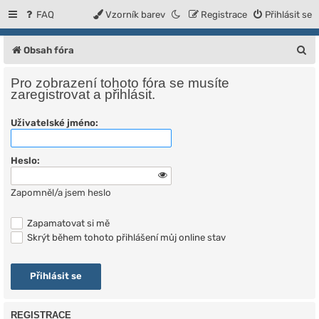
FAQ
Vzorník barev
Registrace
Přihlásit se
H
Obsah fóra
l
Pro zobrazení tohoto fóra se musíte
e
zaregistrovat a přihlásit.
d
Uživatelské jméno:
a
t
Heslo:
Zapomněl/a jsem heslo
Zapamatovat si mě
Skrýt během tohoto přihlášení můj online stav
REGISTRACE