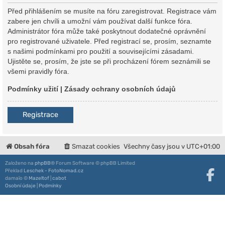
Před přihlášením se musíte na fóru zaregistrovat. Registrace vám
zabere jen chvíli a umožní vám používat další funkce fóra.
Administrátor fóra může také poskytnout dodatečné oprávnění
pro registrované uživatele. Před registrací se, prosím, seznamte
s našimi podmínkami pro použití a souvisejícími zásadami.
Ujistěte se, prosím, že jste se při procházení fórem seznámili se
všemi pravidly fóra.
Podmínky užití
|
Zásady ochrany osobních údajů
Registrace
Obsah fóra
Smazat cookies
Všechny časy jsou v
UTC+01:00
Založeno na
phpBB
® Forum Software © phpBB Limited
Překlad
Leschek - FotoNomad.cz
damaïo ©
Mazeltof
|
cabot
Osobní údaje
|
Podmínky