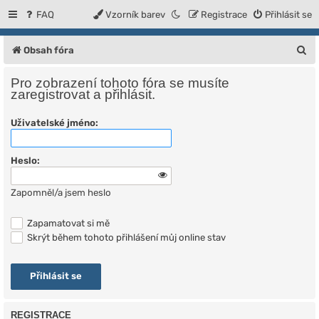
FAQ
Vzorník barev
Registrace
Přihlásit se
H
Obsah fóra
l
Pro zobrazení tohoto fóra se musíte
e
zaregistrovat a přihlásit.
d
Uživatelské jméno:
a
t
Heslo:
Zapomněl/a jsem heslo
Zapamatovat si mě
Skrýt během tohoto přihlášení můj online stav
REGISTRACE