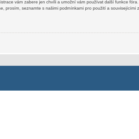
gistrace vám zabere jen chvíli a umožní vám používat další funkce fóra
se, prosím, seznamte s našimi podmínkami pro použití a souvisejícími zá