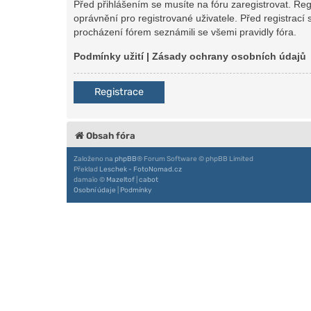
Před přihlášením se musíte na fóru zaregistrovat. Re
oprávnění pro registrované uživatele. Před registrací 
procházení fórem seznámili se všemi pravidly fóra.
Podmínky užití
|
Zásady ochrany osobních údajů
Registrace
Obsah fóra
Založeno na
phpBB
® Forum Software © phpBB Limited
Překlad
Leschek - FotoNomad.cz
damaïo ©
Mazeltof
|
cabot
Osobní údaje
|
Podmínky