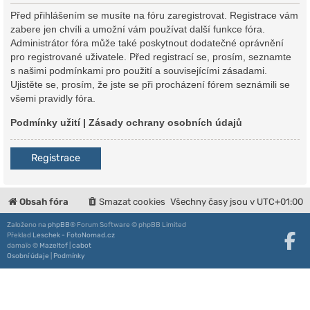
Před přihlášením se musíte na fóru zaregistrovat. Registrace vám
zabere jen chvíli a umožní vám používat další funkce fóra.
Administrátor fóra může také poskytnout dodatečné oprávnění
pro registrované uživatele. Před registrací se, prosím, seznamte
s našimi podmínkami pro použití a souvisejícími zásadami.
Ujistěte se, prosím, že jste se při procházení fórem seznámili se
všemi pravidly fóra.
Podmínky užití
|
Zásady ochrany osobních údajů
Registrace
Obsah fóra
Smazat cookies
Všechny časy jsou v
UTC+01:00
Založeno na
phpBB
® Forum Software © phpBB Limited
Překlad
Leschek - FotoNomad.cz
damaïo ©
Mazeltof
|
cabot
Osobní údaje
|
Podmínky