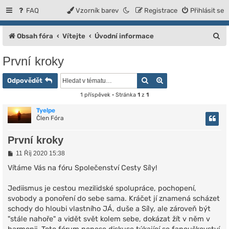
FAQ
Vzorník barev
Registrace
Přihlásit se
H
Obsah fóra
Vítejte
Úvodní informace
l
První kroky
e
Hledat
Rozšířené vyhledáv
d
Odpovědět
a
1 příspěvek • Stránka
1
z
1
t
Tyelpe
Člen Fóra
První kroky
P
11 Říj 2020 15:38
ř
í
Vítáme Vás na fóru Společenství Cesty Síly!
s
p
Jediismus je cestou mezilidské spolupráce, pochopení,
ě
v
svobody a ponoření do sebe sama. Kráčet jí znamená scházet
e
schody do hloubi vlastního JÁ, duše a Síly, ale zároveň být
k
"stále nahoře" a vidět svět kolem sebe, dokázat žít v něm v