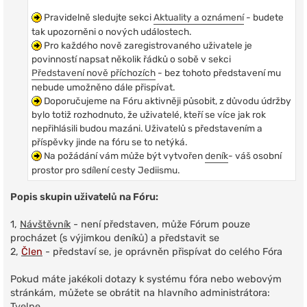
Pravidelně sledujte sekci
Aktuality a oznámení
- budete
tak upozorněni o nových událostech.
Pro každého nově zaregistrovaného uživatele je
povinností napsat několik řádků o sobě v sekci
Představení nově příchozích
- bez tohoto představení mu
nebude umožněno dále přispívat.
Doporučujeme na Fóru aktivněji působit, z důvodu údržby
bylo totiž rozhodnuto, že uživatelé, kteří se více jak rok
nepřihlásili budou mazáni. Uživatelů s představením a
příspěvky jinde na fóru se to netýká.
Na požádání vám může být vytvořen
deník
- váš osobní
prostor pro sdílení cesty Jediismu.
Popis skupin uživatelů na Fóru:
1,
Návštěvník
- není představen, může Fórum pouze
procházet (s výjimkou deníků) a představit se
2,
Člen
- představí se, je oprávněn přispívat do celého Fóra
Pokud máte jakékoli dotazy k systému fóra nebo webovým
stránkám, můžete se obrátit na hlavního administrátora:
Tyelpe
.