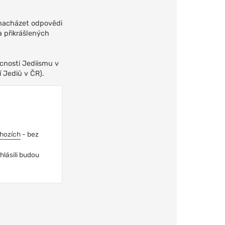
 nacházet odpovědi
a přikrášlených
ucnosti Jediismu v
 Jediů v ČR).
chozích
- bez
hlásili budou