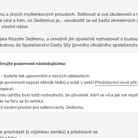
smu a jiných myšlenkových proudech. Sdělovat si své zkušenosti a
více o tom, co Jediismus je... osvobodit se od často zkreslených 
 vlastní názor.
aujala filozofie Jediismu, a umožnit jim společně rozhodovat o budo
ránou do Společenství Cesty Síly (prvního oficiálního společenství
věnujte pozornost následujícímu:
- budete tak upozorněni o nových událostech.
e povinností napsat několik řádků o sobě v sekci
Představení nově pří
spívat.
u údržby bylo totiž rozhodnuto, že uživatelé, kteří se více jak rok nepři
e na fóru se to netýká.
áš osobní prostor pro sdílení cesty Jediismu.
procházet (s výjimkou deníků) a představit se