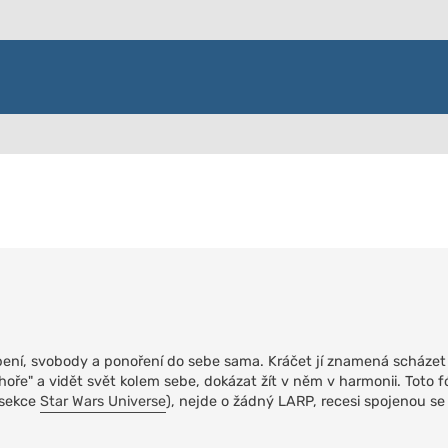
řené vyhledávání
pení, svobody a ponoření do sebe sama. Kráčet jí znamená scházet
nahoře" a vidět svět kolem sebe, dokázat žít v něm v harmonii. Toto
 sekce
Star Wars Universe
), nejde o žádný LARP, recesi spojenou se 