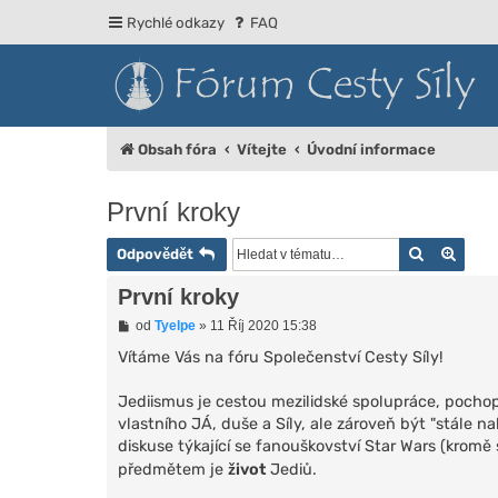
Rychlé odkazy
FAQ
Obsah fóra
Vítejte
Úvodní informace
První kroky
Hledat
Rozší
Odpovědět
První kroky
P
od
Tyelpe
»
11 Říj 2020 15:38
ř
í
Vítáme Vás na fóru Společenství Cesty Síly!
s
p
Jediismus je cestou mezilidské spolupráce, pocho
ě
v
vlastního JÁ, duše a Síly, ale zároveň být "stále 
e
diskuse týkající se fanouškovství Star Wars (kromě
k
předmětem je
život
Jediů.