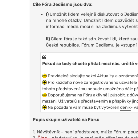
Cíle Fóra Jediismu jsou dva:
I)
Umožnit lidem veřejně diskutovat o Jedii
na mnohé otázky. Umožnit lidem dozvědět se 
informací médií, moci si na Jediimus vytvořit
II)
Cílem fóra je také sdružovat lidi, které z
České republice. Fórum Jediismu je vstupní b
Pokud se tedy chcete přidat mezi nás, určitě 
Pravidelně sledujte sekci
Aktuality a oznámení
Pro každého nově zaregistrovaného uživatele j
tohoto představení mu nebude umožněno dále při
Doporučujeme na Fóru aktivněji působit, z důvod
mazáni. Uživatelů s představením a příspěvky jind
Na požádání vám může být vytvořen
deník
- v
Popis skupin uživatelů na Fóru:
1,
Návštěvník
- není představen, může Fórum pouze 