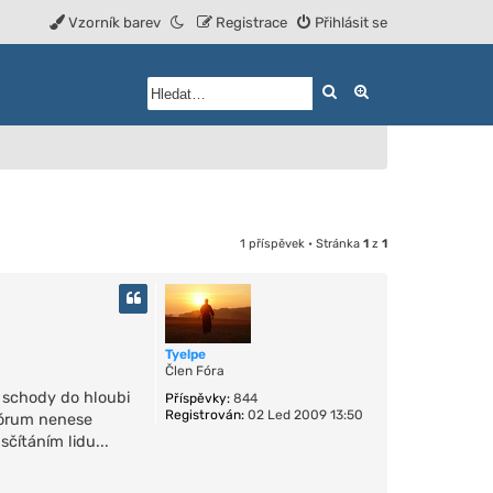
Vzorník barev
Registrace
Přihlásit se
Hledat
Rozšířené vyhled
1 příspěvek • Stránka
1
z
1
Tyelpe
Člen Fóra
 schody do hloubi
Příspěvky:
844
Registrován:
02 Led 2009 13:50
 fórum nenese
sčítáním lidu...