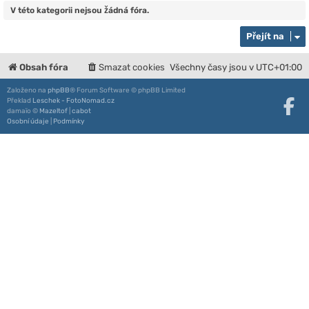
V této kategorii nejsou žádná fóra.
Přejít na
Obsah fóra
Smazat cookies
Všechny časy jsou v
UTC+01:00
Založeno na
phpBB
® Forum Software © phpBB Limited
Překlad
Leschek - FotoNomad.cz
damaïo ©
Mazeltof
|
cabot
Osobní údaje
|
Podmínky