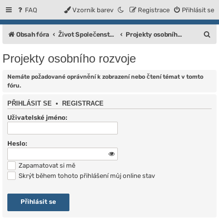
FAQ
Vzorník barev
Registrace
Přihlásit se
H
Obsah fóra
Život Společenství Cesty Síly
Projekty osobního rozvoje
l
Projekty osobního rozvoje
e
d
Nemáte požadované oprávnění k zobrazení nebo čtení témat v tomto
fóru.
a
PŘIHLÁSIT SE
•
REGISTRACE
t
Uživatelské jméno:
Heslo:
Zapamatovat si mě
Skrýt během tohoto přihlášení můj online stav