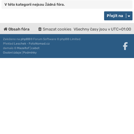
V této kategorii nejsou žádná fóra.
Přejít na
Obsah fóra
Smazat cookies
Všechny časy jsou v
UTC+01:00
Založeno na
phpBB
® Forum Software © phpBB Limited
Překlad
Leschek - FotoNomad.cz
damaïo ©
Mazeltof
|
cabot
Osobní údaje
|
Podmínky