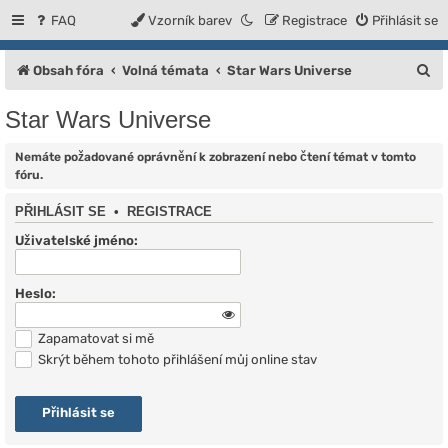
FAQ
Vzorník barev
Registrace
Přihlásit se
H
Obsah fóra
Volná témata
Star Wars Universe
l
Star Wars Universe
e
d
Nemáte požadované oprávnění k zobrazení nebo čtení témat v tomto
fóru.
a
PŘIHLÁSIT SE
•
REGISTRACE
t
Uživatelské jméno:
Heslo:
Zapamatovat si mě
Skrýt během tohoto přihlášení můj online stav