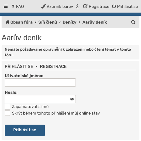
FAQ
Vzorník barev
Registrace
Přihlásit se
H
Obsah fóra
Síň členů
Deníky
Aarův deník
l
Aarův deník
e
d
Nemáte požadované oprávnění k zobrazení nebo čtení témat v tomto
fóru.
a
PŘIHLÁSIT SE
•
REGISTRACE
t
Uživatelské jméno:
Heslo:
Zapamatovat si mě
Skrýt během tohoto přihlášení můj online stav