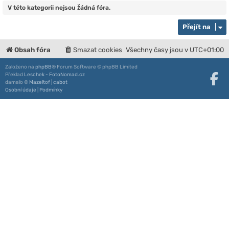
V této kategorii nejsou žádná fóra.
Přejít na
Obsah fóra
Smazat cookies
Všechny časy jsou v
UTC+01:00
Založeno na
phpBB
® Forum Software © phpBB Limited
Překlad
Leschek - FotoNomad.cz
damaïo ©
Mazeltof
|
cabot
Osobní údaje
|
Podmínky