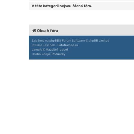
V této kategorii nejsou žádná fóra.
Obsah fóra
Založeno na
phpBB
® Forum Software © phpBB Limited
Překlad
Leschek - FotoNomad.cz
damaïo ©
Mazeltof
|
cabot
Osobní údaje
|
Podmínky