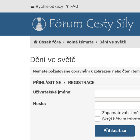
Rychlé odkazy
FAQ
Obsah fóra
Volná témata
Dění ve světě
Dění ve světě
Nemáte požadované oprávnění k zobrazení nebo čtení téma
PŘIHLÁSIT SE
•
REGISTRACE
Uživatelské jméno:
Heslo:
Zapamatovat si mě
Skrýt během tohoto 