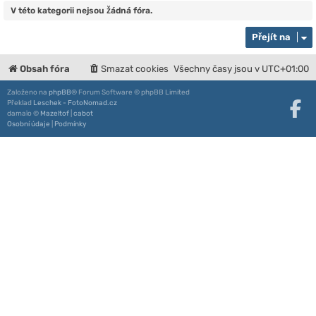
V této kategorii nejsou žádná fóra.
Přejít na
Obsah fóra
Smazat cookies
Všechny časy jsou v
UTC+01:00
Založeno na
phpBB
® Forum Software © phpBB Limited
Překlad
Leschek - FotoNomad.cz
damaïo ©
Mazeltof
|
cabot
Osobní údaje
|
Podmínky