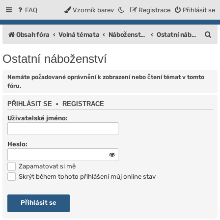
FAQ
Vzorník barev
Registrace
Přihlásit se
H
Obsah fóra
Volná témata
Náboženství, víra a filozofické směry
Ostatní náboženství
l
Ostatní náboženství
e
d
Nemáte požadované oprávnění k zobrazení nebo čtení témat v tomto
fóru.
a
PŘIHLÁSIT SE
•
REGISTRACE
t
Uživatelské jméno:
Heslo:
Zapamatovat si mě
Skrýt během tohoto přihlášení můj online stav