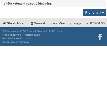
V této kategorii nejsou žádná fóra.
Přejít na
Obsah fóra
Smazat cookies
Všechny časy jsou v
UTC+01:00
Založeno na
phpBB
® Forum Software © phpBB Limited
Překlad
Leschek - FotoNomad.cz
damaïo ©
Mazeltof
|
cabot
Osobní údaje
|
Podmínky