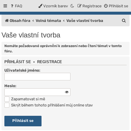
FAQ
Vzorník barev
Registrace
Přihlásit se
H
Obsah fóra
Volná témata
Vaše vlastní tvorba
l
Vaše vlastní tvorba
e
d
Nemáte požadované oprávnění k zobrazení nebo čtení témat v tomto
fóru.
a
PŘIHLÁSIT SE
•
REGISTRACE
t
Uživatelské jméno:
Heslo:
Zapamatovat si mě
Skrýt během tohoto přihlášení můj online stav