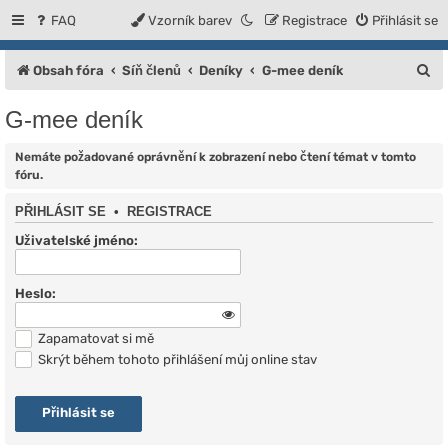
FAQ
Vzorník barev
Registrace
Přihlásit se
H
Obsah fóra
Síň členů
Deníky
G-mee deník
l
G-mee deník
e
d
Nemáte požadované oprávnění k zobrazení nebo čtení témat v tomto
fóru.
a
PŘIHLÁSIT SE
•
REGISTRACE
t
Uživatelské jméno:
Heslo:
Zapamatovat si mě
Skrýt během tohoto přihlášení můj online stav