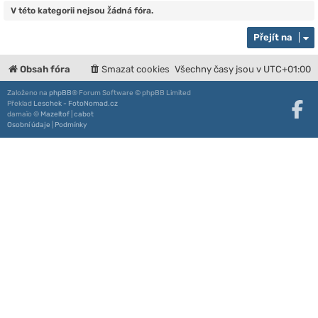
V této kategorii nejsou žádná fóra.
Přejít na
Obsah fóra
Smazat cookies
Všechny časy jsou v
UTC+01:00
Založeno na
phpBB
® Forum Software © phpBB Limited
Překlad
Leschek - FotoNomad.cz
damaïo ©
Mazeltof
|
cabot
Osobní údaje
|
Podmínky