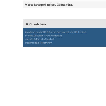
V této kategorii nejsou žádná fóra.
Obsah fóra
Založeno na
phpBB
® Forum Software © phpBB Limited
Překlad
Leschek - FotoNomad.cz
damaïo ©
Mazeltof
|
cabot
Osobní údaje
|
Podmínky