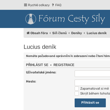
Rychlé odkazy
FAQ
Obsah fóra
Síň členů
Deníky
Lucius deník
Lucius deník
Nemáte požadované oprávnění k zobrazení nebo čtení téma
PŘIHLÁSIT SE
•
REGISTRACE
Uživatelské jméno:
Heslo:
Zapamatovat si mě
Skrýt během tohoto 