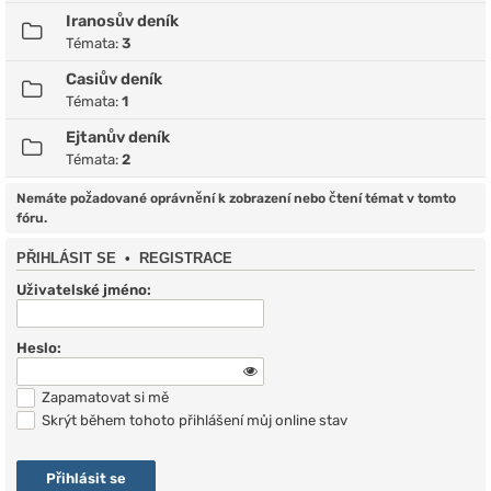
Iranosův deník
Témata:
3
Casiův deník
Témata:
1
Ejtanův deník
Témata:
2
Nemáte požadované oprávnění k zobrazení nebo čtení témat v tomto
fóru.
PŘIHLÁSIT SE
•
REGISTRACE
Uživatelské jméno:
Heslo:
Zapamatovat si mě
Skrýt během tohoto přihlášení můj online stav