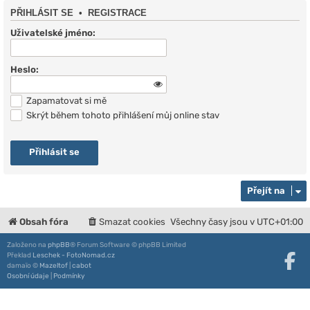
PŘIHLÁSIT SE
•
REGISTRACE
Uživatelské jméno:
Heslo:
Zapamatovat si mě
Skrýt během tohoto přihlášení můj online stav
Přejít na
Obsah fóra
Smazat cookies
Všechny časy jsou v
UTC+01:00
Založeno na
phpBB
® Forum Software © phpBB Limited
Překlad
Leschek - FotoNomad.cz
damaïo ©
Mazeltof
|
cabot
Osobní údaje
|
Podmínky