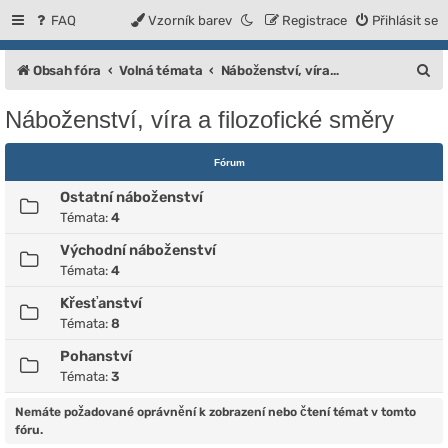
FAQ
Vzorník barev
Registrace
Přihlásit se
H
Obsah fóra
Volná témata
Náboženství, víra a filozofické směry
l
Náboženství, víra a filozofické směry
e
d
Fórum
a
Ostatní náboženství
t
Témata:
4
Východní náboženství
Témata:
4
Křesťanství
Témata:
8
Pohanství
Témata:
3
Nemáte požadované oprávnění k zobrazení nebo čtení témat v tomto
fóru.