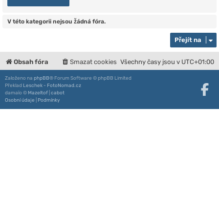
V této kategorii nejsou žádná fóra.
Přejít na
Obsah fóra
Smazat cookies
Všechny časy jsou v
UTC+01:00
Založeno na
phpBB
® Forum Software © phpBB Limited
Překlad
Leschek - FotoNomad.cz
damaïo ©
Mazeltof
|
cabot
Osobní údaje
|
Podmínky