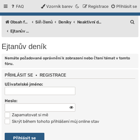
FAQ
Vzorník barev
Registrace
Přihlásit se
H
Obsah fóra
Síň členů
Deníky
Neaktivní deníky
l
Ejtanův deník
e
Ejtanův deník
d
a
Nemáte požadované oprávnění k zobrazení nebo čtení témat v tomto
fóru.
t
PŘIHLÁSIT SE
•
REGISTRACE
Uživatelské jméno:
Heslo:
Zapamatovat si mě
Skrýt během tohoto přihlášení můj online stav