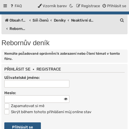
FAQ
Vzorník barev
Registrace
Přihlásit se
H
Obsah fóra
Síň členů
Deníky
Neaktivní deníky
l
Rebornův deník
e
Rebornův deník
d
a
Nemáte požadované oprávnění k zobrazení nebo čtení témat v tomto
fóru.
t
PŘIHLÁSIT SE
•
REGISTRACE
Uživatelské jméno:
Heslo:
Zapamatovat si mě
Skrýt během tohoto přihlášení můj online stav