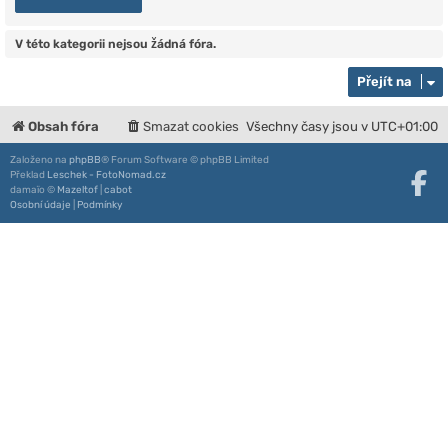
V této kategorii nejsou žádná fóra.
Přejít na
Obsah fóra
Smazat cookies
Všechny časy jsou v
UTC+01:00
Založeno na
phpBB
® Forum Software © phpBB Limited
Překlad
Leschek - FotoNomad.cz
damaïo ©
Mazeltof
|
cabot
Osobní údaje
|
Podmínky