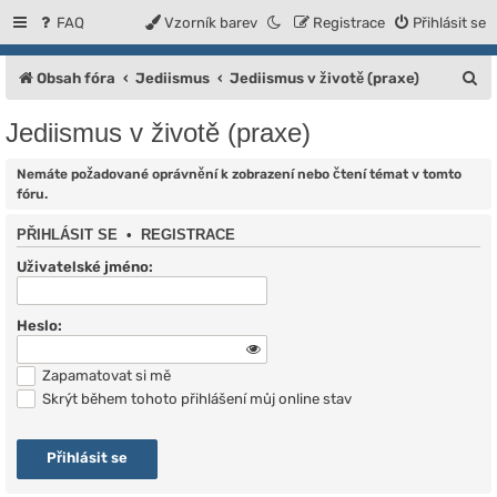
FAQ
Vzorník barev
Registrace
Přihlásit se
H
Obsah fóra
Jediismus
Jediismus v životě (praxe)
l
Jediismus v životě (praxe)
e
d
Nemáte požadované oprávnění k zobrazení nebo čtení témat v tomto
fóru.
a
PŘIHLÁSIT SE
•
REGISTRACE
t
Uživatelské jméno:
Heslo:
Zapamatovat si mě
Skrýt během tohoto přihlášení můj online stav