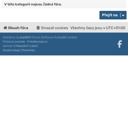
V této kategorii nejsou žádná fóra.
Přejít na
Obsah fóra
Smazat cookies
Všechny časy jsou v
UTC+01:00
Založeno na
phpBB
® Forum Software © phpBB Limited
Překlad
Leschek - FotoNomad.cz
damaïo ©
Mazeltof
|
cabot
Osobní údaje
|
Podmínky