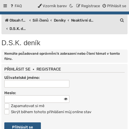
FAQ
Vzorník barev
Registrace
Přihlásit se
H
Obsah fóra
Síň členů
Deníky
Neaktivní deníky
l
D.S.K. deník
e
D.S.K. deník
d
a
Nemáte požadované oprávnění k zobrazení nebo čtení témat v tomto
fóru.
t
PŘIHLÁSIT SE
•
REGISTRACE
Uživatelské jméno:
Heslo:
Zapamatovat si mě
Skrýt během tohoto přihlášení můj online stav