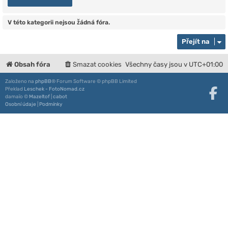
V této kategorii nejsou žádná fóra.
Přejít na
Obsah fóra
Smazat cookies
Všechny časy jsou v
UTC+01:00
Založeno na
phpBB
® Forum Software © phpBB Limited
Překlad
Leschek - FotoNomad.cz
damaïo ©
Mazeltof
|
cabot
Osobní údaje
|
Podmínky