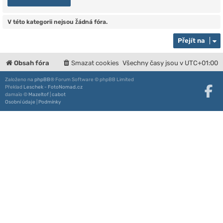
V této kategorii nejsou žádná fóra.
Přejít na
Obsah fóra
Smazat cookies
Všechny časy jsou v
UTC+01:00
Založeno na
phpBB
® Forum Software © phpBB Limited
Překlad
Leschek - FotoNomad.cz
damaïo ©
Mazeltof
|
cabot
Osobní údaje
|
Podmínky