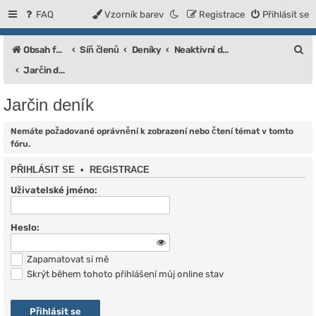
FAQ
Vzorník barev
Registrace
Přihlásit se
H
Obsah fóra
Síň členů
Deníky
Neaktivní deníky
l
Jarčin deník
e
Jarčin deník
d
a
Nemáte požadované oprávnění k zobrazení nebo čtení témat v tomto
fóru.
t
PŘIHLÁSIT SE
•
REGISTRACE
Uživatelské jméno:
Heslo:
Zapamatovat si mě
Skrýt během tohoto přihlášení můj online stav