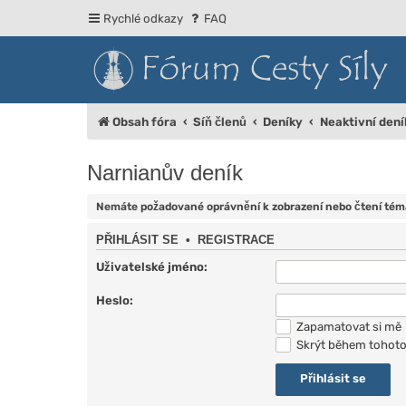
Rychlé odkazy
FAQ
Obsah fóra
Síň členů
Deníky
Neaktivní dení
Narnianův deník
Nemáte požadované oprávnění k zobrazení nebo čtení téma
PŘIHLÁSIT SE
•
REGISTRACE
Uživatelské jméno:
Heslo:
Zapamatovat si mě
Skrýt během tohoto 