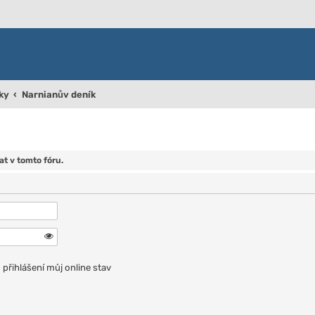
ky
Narnianův deník
t v tomto fóru.
přihlášení můj online stav