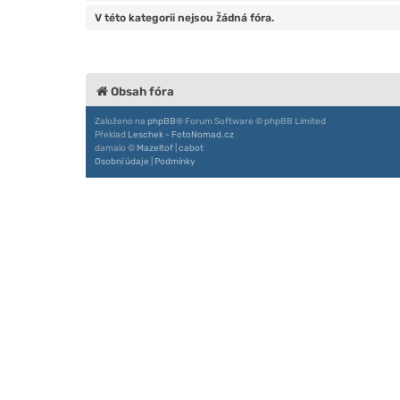
V této kategorii nejsou žádná fóra.
Obsah fóra
Založeno na
phpBB
® Forum Software © phpBB Limited
Překlad
Leschek - FotoNomad.cz
damaïo ©
Mazeltof
|
cabot
Osobní údaje
|
Podmínky