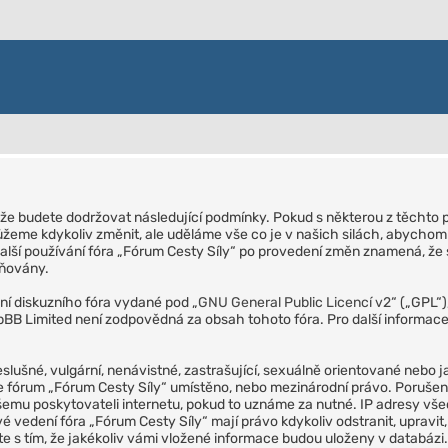
m, že budete dodržovat následující podmínky. Pokud s některou z těchto 
žeme kdykoliv změnit, ale uděláme vše co je v našich silách, abychom 
alší používání fóra „Fórum Cesty Síly“ po provedení změn znamená, že s
ěňovány.
ní diskuzního fóra vydané pod „
GNU General Public Licencí v2
“ („GPL“
BB Limited není zodpovědná za obsah tohoto fóra. Pro další informace
eslušné, vulgární, nenávistné, zastrašující, sexuálně orientované nebo ja
m je fórum „Fórum Cesty Síly“ umístěno, nebo mezinárodní právo. Poruš
ašemu poskytovateli internetu, pokud to uznáme za nutné. IP adresy v
é vedení fóra „Fórum Cesty Síly“ mají právo kdykoliv odstranit, upravi
te s tím, že jakékoliv vámi vložené informace budou uloženy v databá