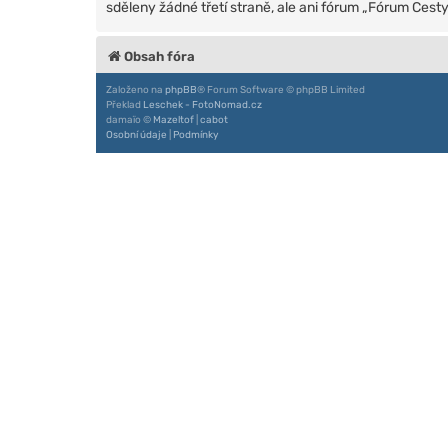
sděleny žádné třetí straně, ale ani fórum „Fórum Ces
Obsah fóra
Založeno na
phpBB
® Forum Software © phpBB Limited
Překlad
Leschek - FotoNomad.cz
damaïo ©
Mazeltof
|
cabot
Osobní údaje
|
Podmínky