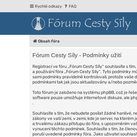
Rychlé odkazy
FAQ
Obsah fóra
Fórum Cesty Síly - Podmínky užití
Registrací ve fóru „Fórum Cesty Síly“ souhlasíte s tí
a používání fóra „Fórum Cesty Síly“. Tyto podmínky mů
sami podmínky pravidelně kontrolovali, protože vaše d
podmínkami tak jak jsou aktualizovány a/nebo pozm
Toto fórum je založeno na systému phpBB, což je řeše
software pouze umožňuje internetové diskuze, ale php
.
Souhlasíte s tím, že nebudete posílat žádné hanlivé, n
zákony ve vaší zemi, v zemi, kde je server, na které
a trvalému zákazu přístupu do fóra, s upozorněním v
vynucení těchto podmínek. Souhlasíte s tím, že členov
poruší uvedené podmínky fóra. Jako uživatel souhlasí