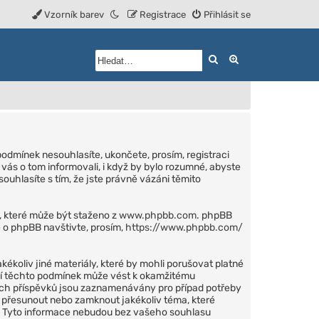
Vzorník barev
Registrace
Přihlásit se
Hledat
Rozšířené vyhled
podmínek nesouhlasíte, ukončete, prosím, registraci
vás o tom informovali, i když by bylo rozumné, abyste
ouhlasíte s tím, že jste právně vázáni těmito
), které může být staženo z
www.phpbb.com
. phpBB
 o phpBB navštivte, prosím,
https://www.phpbb.com/
kékoliv jiné materiály, které by mohli porušovat platné
ení těchto podmínek může vést k okamžitému
šech příspěvků jsou zaznamenávány pro případ potřeby
t, přesunout nebo zamknout jakékoliv téma, které
zi. Tyto informace nebudou bez vašeho souhlasu