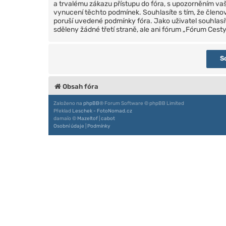
a trvalému zákazu přístupu do fóra, s upozorněním v
vynucení těchto podmínek. Souhlasíte s tím, že členov
poruší uvedené podmínky fóra. Jako uživatel souhlasí
sděleny žádné třetí straně, ale ani fórum „Fórum Ces
Obsah fóra
Založeno na
phpBB
® Forum Software © phpBB Limited
Překlad
Leschek - FotoNomad.cz
damaïo ©
Mazeltof
|
cabot
Osobní údaje
|
Podmínky