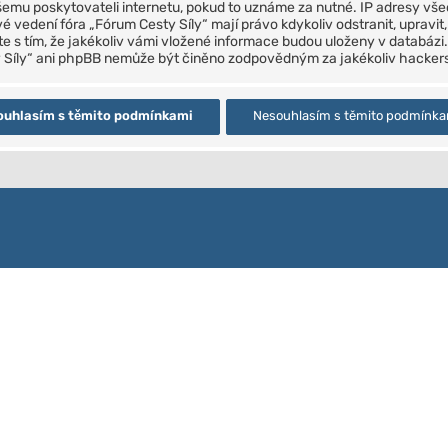
ašemu poskytovateli internetu, pokud to uznáme za nutné. IP adresy v
é vedení fóra „Fórum Cesty Síly“ mají právo kdykoliv odstranit, upravi
te s tím, že jakékoliv vámi vložené informace budou uloženy v databá
ty Síly“ ani phpBB nemůže být činěno zodpovědným za jakékoliv hackers