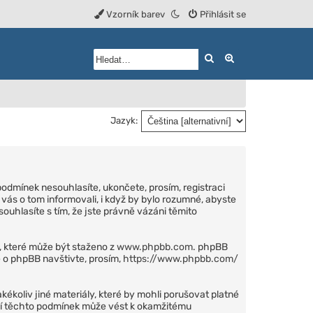
Vzorník barev
Přihlásit se
Hledat
Rozšířené vyhled
Jazyk:
podmínek nesouhlasíte, ukončete, prosím, registraci
vás o tom informovali, i když by bylo rozumné, abyste
ouhlasíte s tím, že jste právně vázáni těmito
), které může být staženo z
www.phpbb.com
. phpBB
 o phpBB navštivte, prosím,
https://www.phpbb.com/
kékoliv jiné materiály, které by mohli porušovat platné
ení těchto podmínek může vést k okamžitému