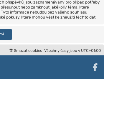
šech příspěvků jsou zaznamenávány pro případ potřeby
t, přesunout nebo zamknout jakékoliv téma, které
zi. Tyto informace nebudou bez vašeho souhlasu
ké pokusy, které mohou vést ke zneužití těchto dat.
Smazat cookies
Všechny časy jsou v
UTC+01:00