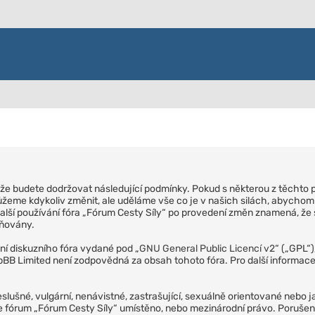
m, že budete dodržovat následující podmínky. Pokud s některou z těchto 
žeme kdykoliv změnit, ale uděláme vše co je v našich silách, abychom 
alší používání fóra „Fórum Cesty Síly“ po provedení změn znamená, že s
ěňovány.
ní diskuzního fóra vydané pod „
GNU General Public Licencí v2
“ („GPL“
BB Limited není zodpovědná za obsah tohoto fóra. Pro další informace
eslušné, vulgární, nenávistné, zastrašující, sexuálně orientované nebo ja
m je fórum „Fórum Cesty Síly“ umístěno, nebo mezinárodní právo. Poruš