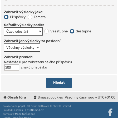
Zobrazit výsledky jako:
Příspěvky
Témata
Seřadit výsledky podle:
Vzestupně
Sestupně
Zobrazit jen výsledky za poslední:
Zobrazit prvních:
Nastavte 0 pro zobrazení celého příspěvku.
znaků příspěvků
Obsah fóra
Smazat cookies
Všechny časy jsou v
UTC+01:00
Založeno na
phpBB
® Forum Software © phpBB Limited
Překlad
Leschek - FotoNomad.cz
damaïo ©
Mazeltof
|
cabot
Osobní údaje
|
Podmínky