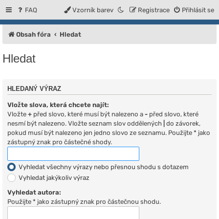
FAQ
Vzorník barev
Registrace
Přihlásit se
Obsah fóra
Hledat
Hledat
HLEDANÝ VÝRAZ
Vložte slova, která chcete najít:
Vložte
+
před slovo, které musí být nalezeno a
-
před slovo, které
nesmí být nalezeno. Vložte seznam slov oddělených
|
do závorek,
pokud musí být nalezeno jen jedno slovo ze seznamu. Použijte * jako
zástupný znak pro částečné shody.
Vyhledat všechny výrazy nebo přesnou shodu s dotazem
Vyhledat jakýkoliv výraz
Vyhledat autora:
Použijte * jako zástupný znak pro částečnou shodu.