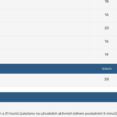
18
16
20
16
19
TÉMATA
38
ých a 31 hostů (založeno na uživatelích aktivních během posledních 5 minut)