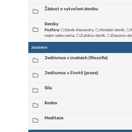
Žádost o vytvoření deníku
Deníky
Podfóra:
Deník Alexandry
,
Atreidin deník
,
nejen sebe sama
,
Zubikův deník
,
Elazarův de
JEDIISMUS
Jediismus v úvahách (filozofie)
Jediismus v životě (praxe)
Síla
Kodex
Meditace