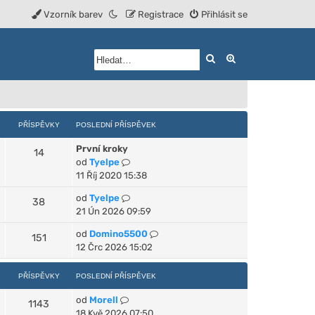
Vzorník barev
Registrace
Přihlásit se
Hledat
Rozšířené vyhled
PŘÍSPĚVKY
POSLEDNÍ PŘÍSPĚVEK
První kroky
14
Z
od
Tyelpe
o
11 Říj 2020 15:38
b
Z
od
Tyelpe
38
r
o
21 Ún 2026 09:59
a
b
z
Z
od
Domino5500
151
r
i
o
12 Črc 2026 15:02
a
t
b
z
p
r
PŘÍSPĚVKY
POSLEDNÍ PŘÍSPĚVEK
i
o
a
t
s
Z
od
Morell
z
1143
p
l
o
18 Kvě 2026 07:50
i