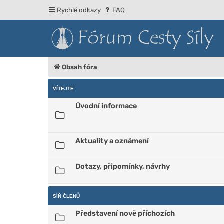
Rychlé odkazy
FAQ
Obsah fóra
VÍTEJTE
Úvodní informace
Aktuality a oznámení
Dotazy, připomínky, návrhy
SÍŇ ČLENŮ
Představení nově příchozích