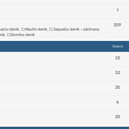
1
209
Aarův deník
,
Mauřin deník
,
Jaquelův deník - záchrana
ník
,
Domiho deník
TÉMATA
23
32
25
6
20