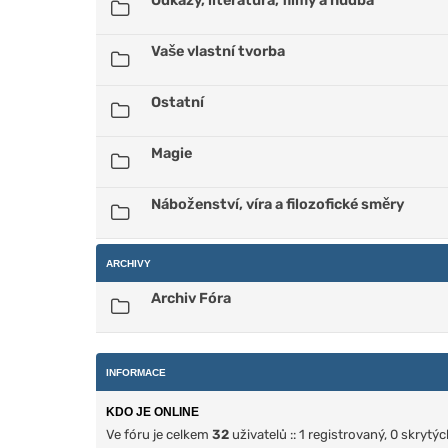
Odkazy, literatura, filmy a hudba
Vaše vlastní tvorba
Ostatní
Magie
Náboženství, víra a filozofické směry
ARCHIVY
Archiv Fóra
INFORMACE
KDO JE ONLINE
Ve fóru je celkem
32
uživatelů :: 1 registrovaný, 0 skryt