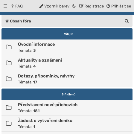
FAQ
Vzorník barev
Registrace
Přihlásit se
H
Obsah fóra
l
Vítejte
e
Úvodní informace
d
Témata:
3
a
Aktuality a oznámení
t
Témata:
4
Dotazy, připomínky, návrhy
Témata:
17
Síň členů
Představení nově příchozích
Témata:
181
Žádost o vytvoření deníku
Témata:
1