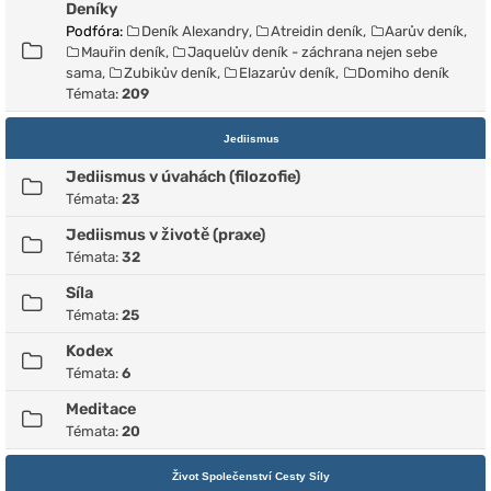
Deníky
Podfóra:
Deník Alexandry
,
Atreidin deník
,
Aarův deník
,
Mauřin deník
,
Jaquelův deník - záchrana nejen sebe
sama
,
Zubikův deník
,
Elazarův deník
,
Domiho deník
Témata:
209
Jediismus
Jediismus v úvahách (filozofie)
Témata:
23
Jediismus v životě (praxe)
Témata:
32
Síla
Témata:
25
Kodex
Témata:
6
Meditace
Témata:
20
Život Společenství Cesty Síly