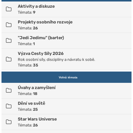
Aktivity a diskuze
Témata:
9
Projekty osobního rozvoje
Témata:
26
"Jedi Jedimu" (barter)
Témata:
1
Výzva Cesty Síly 2026
Rok osobní síly, disciplíny a návratu k sobě.
Témata:
35
Volná témata
Úvahy a zamyšlení
Témata:
18
Dění ve světě
Témata:
25
Star Wars Universe
Témata:
26