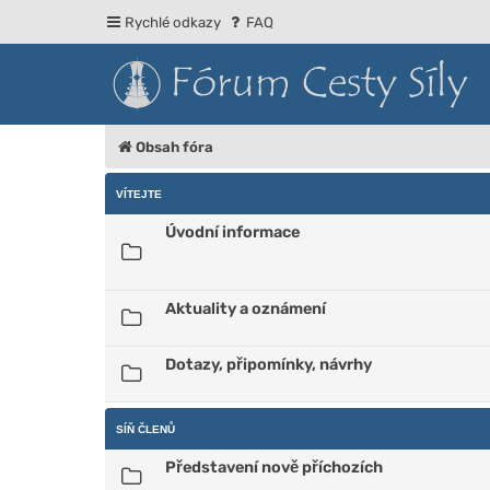
Rychlé odkazy
FAQ
Obsah fóra
VÍTEJTE
Úvodní informace
Aktuality a oznámení
Dotazy, připomínky, návrhy
SÍŇ ČLENŮ
Představení nově příchozích