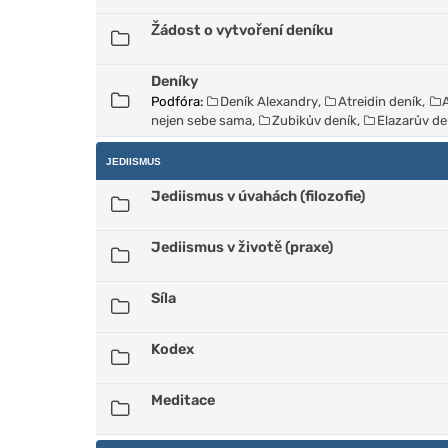
Žádost o vytvoření deníku
Deníky
Podfóra:
Deník Alexandry
,
Atreidin deník
,
nejen sebe sama
,
Zubikův deník
,
Elazarův de
JEDIISMUS
Jediismus v úvahách (filozofie)
Jediismus v životě (praxe)
Síla
Kodex
Meditace