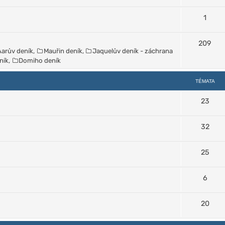
1
209
Aarův deník
,
Mauřin deník
,
Jaquelův deník - záchrana
ník
,
Domiho deník
TÉMATA
23
32
25
6
20