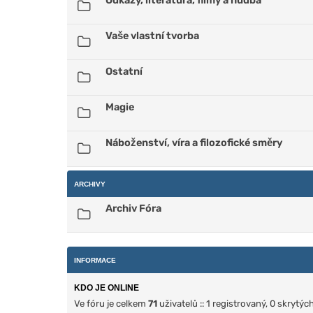
Odkazy, literatura, filmy a hudba
Vaše vlastní tvorba
Ostatní
Magie
Náboženství, víra a filozofické směry
ARCHIVY
Archiv Fóra
INFORMACE
KDO JE ONLINE
Ve fóru je celkem
71
uživatelů :: 1 registrovaný, 0 skrytý