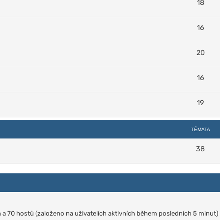
18
16
20
16
19
TÉMATA
38
ch a 70 hostů (založeno na uživatelích aktivních během posledních 5 minut)