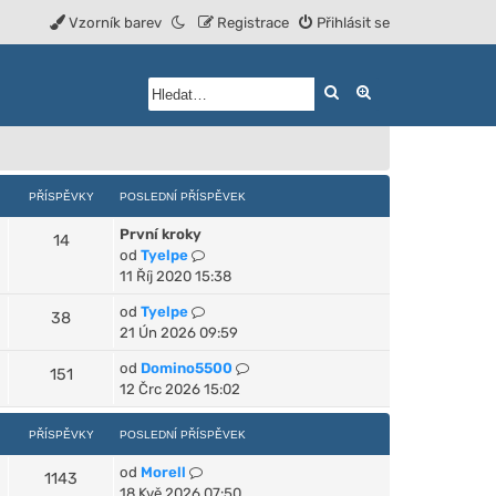
Vzorník barev
Registrace
Přihlásit se
Hledat
Rozšířené vyhled
PŘÍSPĚVKY
POSLEDNÍ PŘÍSPĚVEK
První kroky
14
Z
od
Tyelpe
o
11 Říj 2020 15:38
b
Z
od
Tyelpe
38
r
o
21 Ún 2026 09:59
a
b
z
Z
od
Domino5500
151
r
i
o
12 Črc 2026 15:02
a
t
b
z
p
r
PŘÍSPĚVKY
POSLEDNÍ PŘÍSPĚVEK
i
o
a
t
s
Z
od
Morell
z
1143
p
l
o
18 Kvě 2026 07:50
i