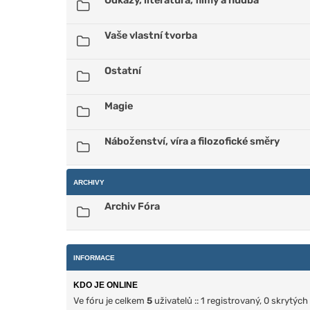
Odkazy, literatura, filmy a hudba
Vaše vlastní tvorba
Ostatní
Magie
Náboženství, víra a filozofické směry
ARCHIVY
Archiv Fóra
INFORMACE
KDO JE ONLINE
Ve fóru je celkem
5
uživatelů :: 1 registrovaný, 0 skrytýc