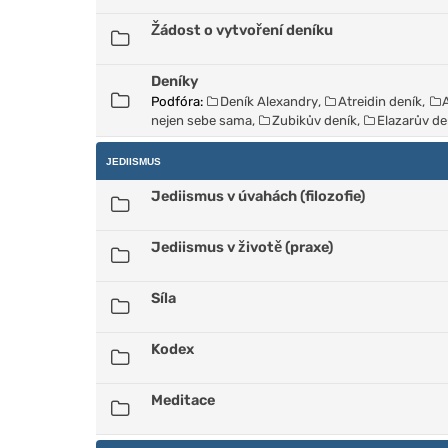
Žádost o vytvoření deníku
Deníky
Podfóra:
Deník Alexandry
,
Atreidin deník
,
nejen sebe sama
,
Zubikův deník
,
Elazarův de
JEDIISMUS
Jediismus v úvahách (filozofie)
Jediismus v životě (praxe)
Síla
Kodex
Meditace