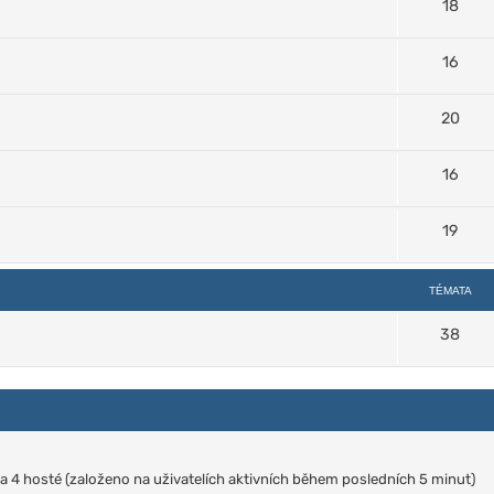
18
16
20
16
19
TÉMATA
38
h a 4 hosté (založeno na uživatelích aktivních během posledních 5 minut)