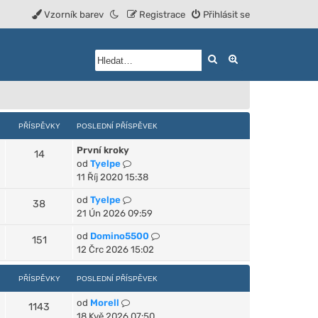
Vzorník barev
Registrace
Přihlásit se
Hledat
Rozšířené vyhled
PŘÍSPĚVKY
POSLEDNÍ PŘÍSPĚVEK
První kroky
14
Z
od
Tyelpe
o
11 Říj 2020 15:38
b
Z
od
Tyelpe
38
r
o
21 Ún 2026 09:59
a
b
z
Z
od
Domino5500
151
r
i
o
12 Črc 2026 15:02
a
t
b
z
p
r
PŘÍSPĚVKY
POSLEDNÍ PŘÍSPĚVEK
i
o
a
t
s
Z
od
Morell
z
1143
p
l
o
18 Kvě 2026 07:50
i