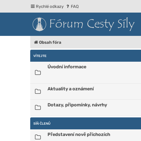
Rychlé odkazy
FAQ
Obsah fóra
VÍTEJTE
Úvodní informace
Aktuality a oznámení
Dotazy, připomínky, návrhy
SÍŇ ČLENŮ
Představení nově příchozích