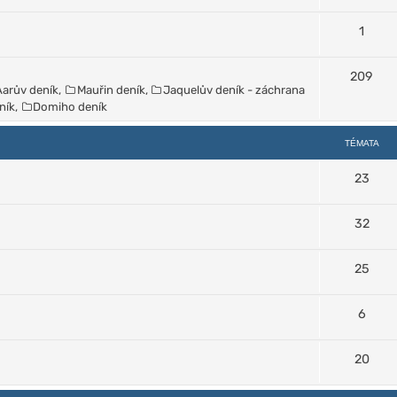
1
209
Aarův deník
,
Mauřin deník
,
Jaquelův deník - záchrana
ník
,
Domiho deník
TÉMATA
23
32
25
6
20