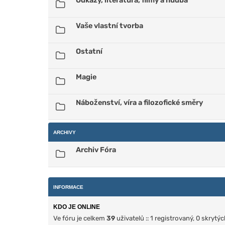
Odkazy, literatura, filmy a hudba
Vaše vlastní tvorba
Ostatní
Magie
Náboženství, víra a filozofické směry
ARCHIVY
Archiv Fóra
INFORMACE
KDO JE ONLINE
Ve fóru je celkem
39
uživatelů :: 1 registrovaný, 0 skryt