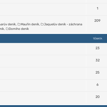
1
209
Aarův deník
,
Mauřin deník
,
Jaquelův deník - záchrana
ník
,
Domiho deník
TÉMATA
23
32
25
6
20