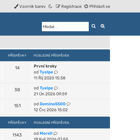
Vzorník barev
Registrace
Přihlásit se
Hledat
Rozšířené vyhled
PŘÍSPĚVKY
POSLEDNÍ PŘÍSPĚVEK
První kroky
14
Z
od
Tyelpe
o
11 Říj 2020 15:38
b
Z
od
Tyelpe
38
r
o
21 Ún 2026 09:59
a
b
z
Z
od
Domino5500
151
r
i
o
12 Črc 2026 15:02
a
t
b
z
p
r
PŘÍSPĚVKY
POSLEDNÍ PŘÍSPĚVEK
i
o
a
t
s
Z
od
Morell
z
1143
p
l
o
18 Kvě 2026 07:50
i