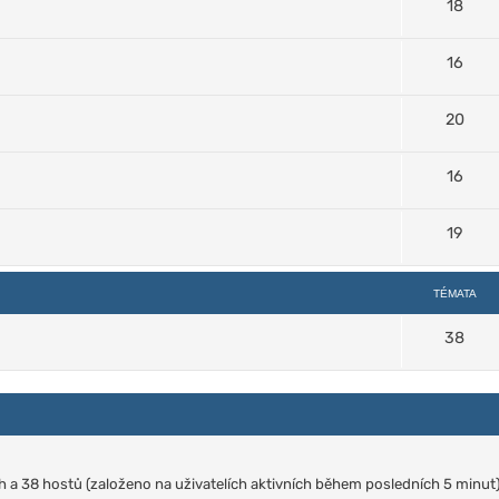
18
16
20
16
19
TÉMATA
38
ých a 38 hostů (založeno na uživatelích aktivních během posledních 5 minut