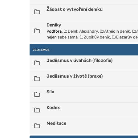
Žádost o vytvoření deníku
Deníky
Podfóra:
Deník Alexandry
,
Atreidin deník
,
nejen sebe sama
,
Zubikův deník
,
Elazarův de
JEDIISMUS
Jediismus v úvahách (filozofie)
Jediismus v životě (praxe)
Síla
Kodex
Meditace