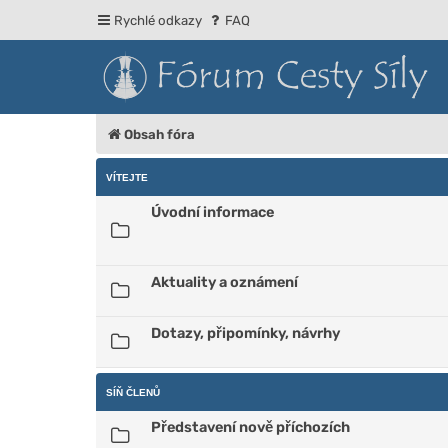
Rychlé odkazy
FAQ
Obsah fóra
VÍTEJTE
Úvodní informace
Aktuality a oznámení
Dotazy, připomínky, návrhy
SÍŇ ČLENŮ
Představení nově příchozích