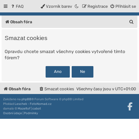
FAQ
Vzorník barev
Registrace
Přihlásit se
H
Obsah fóra
l
Smazat cookies
e
d
Opravdu chcete smazat všechny cookies vytvořené tímto
fórem?
a
t
Obsah fóra
Smazat cookies
Všechny časy jsou v
UTC+01:00
Založeno na
phpBB
® Forum Software © phpBB Limited
Překlad
Leschek - FotoNomad.cz
damaïo ©
Mazeltof
|
cabot
Osobní údaje
|
Podmínky