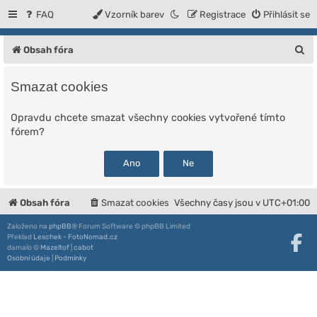
FAQ
Vzorník barev
Registrace
Přihlásit se
H
Obsah fóra
l
Smazat cookies
e
d
Opravdu chcete smazat všechny cookies vytvořené tímto
fórem?
a
t
Obsah fóra
Smazat cookies
Všechny časy jsou v
UTC+01:00
Založeno na
phpBB
® Forum Software © phpBB Limited
Překlad
Leschek - FotoNomad.cz
damaïo ©
Mazeltof
|
cabot
Osobní údaje
|
Podmínky